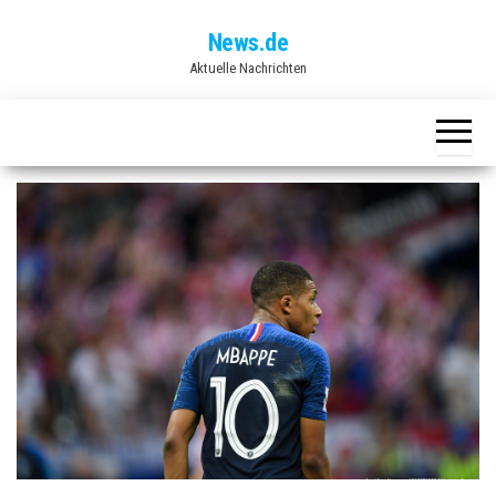
Skip
News.de
to
Aktuelle Nachrichten
the
content