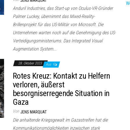
JENS MARQUAT
W
Anduril Industries, das Start-up von Oculus-VR-Gründer
Palmer Luckey, übernimmt das Mixed-Reality-
Brillenprojekt für das US-Militär von Microsoft. Die
Unternehmen warten noch auf die Genehmigung des US-
Verteidigungsministeriums. Das Integrated Visual
Augmentation System...
28. Oktober 2023
Aus
Rotes Kreuz: Kontakt zu Helfern
verloren, äußerst
besorgniserregende Situation in
Gaza
Von
JENS MARQUAT
Die anhaltende Kriegsgewalt im Gazastreifen hat die
Kommunikationsmöglichkeiten inzwischen stark