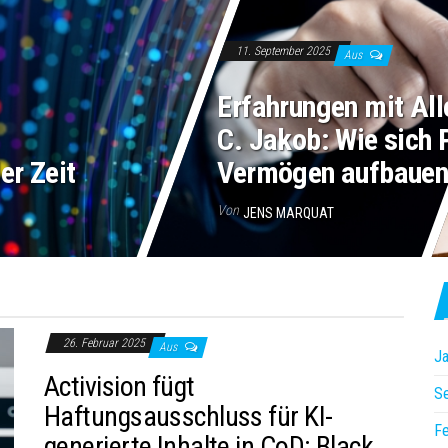
11. September 2025
Aus
Erfahrungen mit All
C. Jakob: Wie sich 
er Zeit
Vermögen aufbaue
Von
JENS MARQUAT
26. Februar 2025
Aus
Ja
Activision fügt
S
Haftungsausschluss für KI-
Fe
generierte Inhalte in CoD: Black