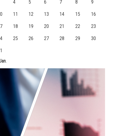
4
5
6
7
8
9
0
11
12
13
14
15
16
7
18
19
20
21
22
23
4
25
26
27
28
29
30
1
Jan.