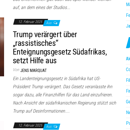
M
auf, an dem eines der Studios...
Fe
12. Februar 2025
Aus
Ja
Trump verärgert über
„rassistisches“
Enteignungsgesetz Südafrikas,
setzt Hilfe aus
Ak
C
Von
JENS MARQUAT
Ein Landenteignungsgesetz in Südafrika hat US-
Fi
Präsident Trump verärgert. Das Gesetz veranlasste ihn
Fi
sogar dazu, alle Finanzhilfen für das Land einzufrieren.
Ge
Nach Ansicht der südafrikanischen Regierung stützt sich
Trump auf Desinformationen....
N
Po
12. Februar 2025
Aus