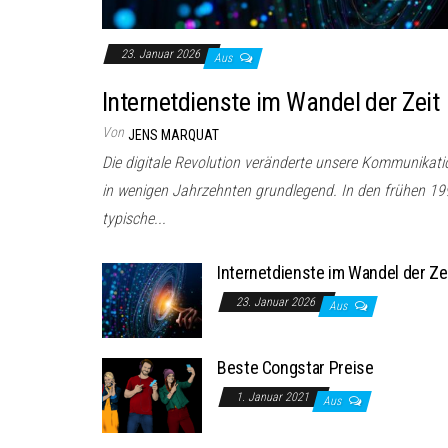
23. Januar 2026
Aus
Internetdienste im Wandel der Zeit
Von
JENS MARQUAT
Die digitale Revolution veränderte unsere Kommunikat
in wenigen Jahrzehnten grundlegend. In den frühen 19
typische...
Internetdienste im Wandel der Ze
23. Januar 2026
Aus
Beste Congstar Preise
1. Januar 2021
Aus