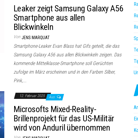
R
Leaker zeigt Samsung Galaxy A56
Smartphone aus allen
Re
Blickwinkeln
R
Von
JENS MARQUAT
Sp
Smartphone-Leaker Evan Blass hat Gifs geteilt, die das
Te
Samsung Galaxy A56 aus allen Blickwinkeln zeigen. Das
Ti
kommende Mittelklasse-Smartphone soll Gerüchten
zufolge im März erscheinen und in den Farben Silber,
U
Pink,...
12. Februar 2025
Aus
Microsofts Mixed-Reality-
A
Brillenprojekt für das US-Militär
Ei
wird von Anduril übernommen
K
Von