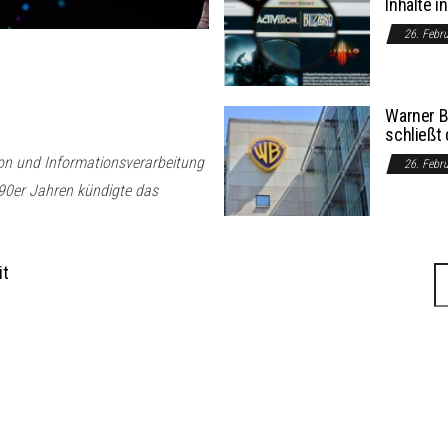
Inhalte i
26. Febr
Warner B
schließt 
ion und Informationsverarbeitung
26. Febr
90er Jahren kündigte das
it
S
na