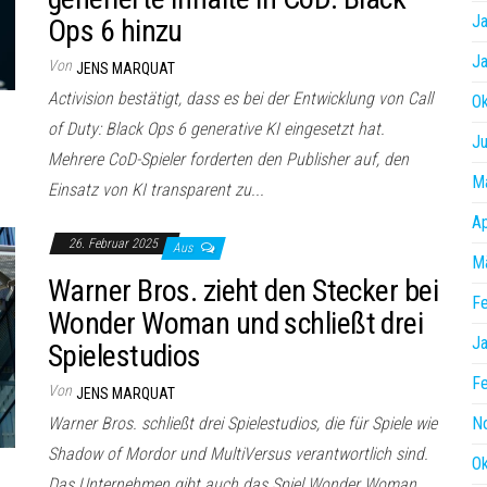
Ja
Ops 6 hinzu
Ja
Von
JENS MARQUAT
Activision bestätigt, dass es bei der Entwicklung von Call
O
of Duty: Black Ops 6 generative KI eingesetzt hat.
Ju
Mehrere CoD-Spieler forderten den Publisher auf, den
M
Einsatz von KI transparent zu...
Ap
26. Februar 2025
Aus
M
Warner Bros. zieht den Stecker bei
Fe
Wonder Woman und schließt drei
Ja
Spielestudios
Fe
Von
JENS MARQUAT
Warner Bros. schließt drei Spielestudios, die für Spiele wie
N
Shadow of Mordor und MultiVersus verantwortlich sind.
O
Das Unternehmen gibt auch das Spiel Wonder Woman