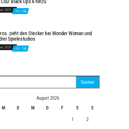
n CoD: Black Ops 6 hinzu
uar 2025
Aus
ros. zieht den Stecker bei Wonder Woman und
drei Spielestudios
uar 2025
Aus
uchen
ch:
August 2026
M
D
M
D
F
S
S
1
2