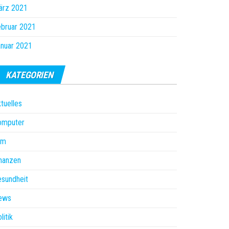
ärz 2021
bruar 2021
nuar 2021
KATEGORIEN
tuelles
omputer
lm
nanzen
sundheit
ews
litik