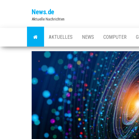
Skip
News.de
to
Aktuelle Nachrichten
the
content
AKTUELLES
NEWS
COMPUTER
G