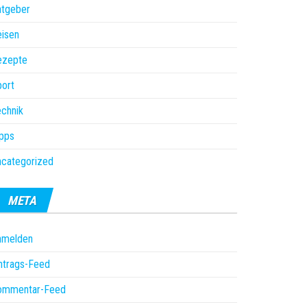
atgeber
isen
ezepte
ort
chnik
pps
ncategorized
META
nmelden
ntrags-Feed
ommentar-Feed