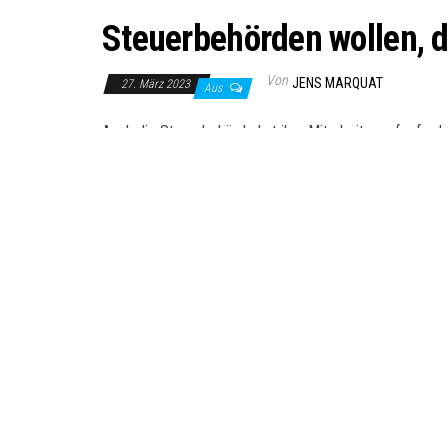
Steuerbehörden wollen, 
Von
JENS MARQUAT
27. März 2023
Aus
Auch die Steuerbehörde hat ihre Mitarbeiter aufgeford
Ausspionieren von Personen verwendet werden könnte
Die Entscheidung folgt auf ein ähnliches Verbot für B
Beamte auf, TikTok zu entfernen.
Mit der Zeit werden Beamte Telefone erhalten, auf de
und Apps genannt. Später stellte sich heraus, dass dies 
TikTok ist im Besitz des chinesischen Unternehmens B
Bytedance betont, dass kein Staat oder eine Regierung 
„Sowohl TikTok als auch unsere Muttergesellschaft befi
erklärte ByteDance letzte Woche.