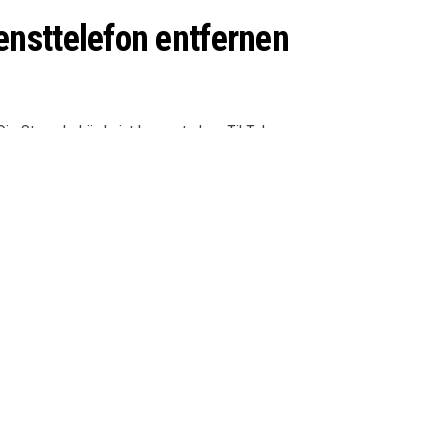
ensttelefon entfernen
 Die Steuerbehörde ist besorgt, dass TikTok zum
 von der Verwendung von Spionage-Apps ab und fordert
n. In der Ankündigung des Verbots wurden keine Länder
 Länder die Nutzung der App eingeschränkt.
 hat keinen Zugang zu den Nutzerdaten von TikTok“,