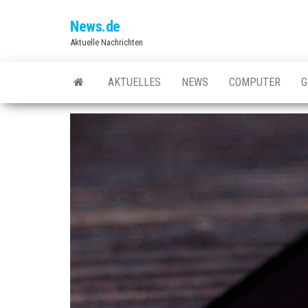
Skip
News.de
to
Aktuelle Nachrichten
the
content
AKTUELLES
NEWS
COMPUTER
G