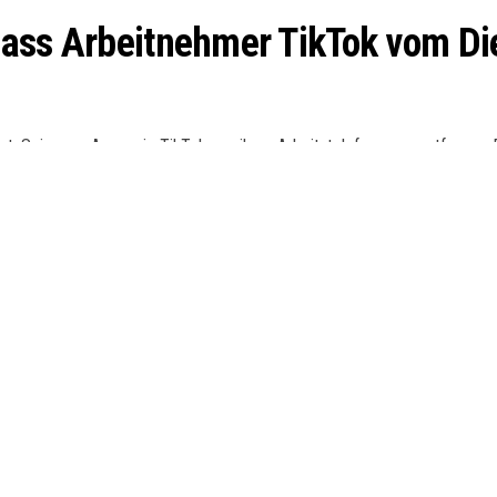
dass Arbeitnehmer TikTok vom Di
ert, Spionage-Apps wie TikTok von ihren Arbeitstelefonen zu entfernen.
.
eamte, das letzte Woche angekündigt wurde. Die Regierung rät dringend
nen nur vorher genehmigte Apps installiert und verwendet werden könne
auch für TikTok gilt.
yteDance. Aus Angst vor Spionage und Einflussnahme haben auch andere
das Unternehmen kontrolliert.
nden sich nicht in chinesischem Besitz, und die chinesische Regierung