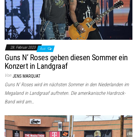
28. Februar 2023
Aus
Guns N‘ Roses geben diesen Sommer ein
Konzert in Landgraaf
Von
JENS MARQUAT
Guns N‘ Roses wird im nächsten Sommer in den Niederlanden im
Megaland in Landgraaf auftreten. Die amerikanische Hardrock-
Band wird am…