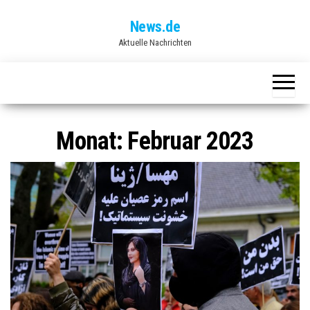
Skip
News.de
to
Aktuelle Nachrichten
the
content
Monat:
Februar 2023