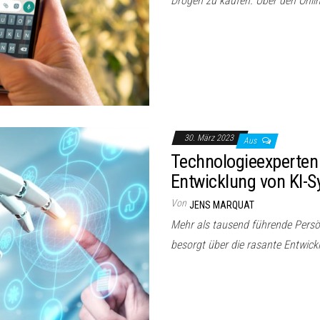
Drogen zu kaufen. Über den Onli
30. März 2023
Aus
Technologieexperten 
Entwicklung von KI-
Von
JENS MARQUAT
Mehr als tausend führende Persö
besorgt über die rasante Entwickl