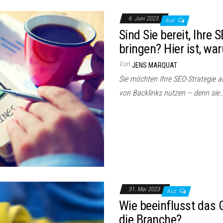
6. Juni 2023
Aus
Sind Sie bereit, Ihre 
bringen? Hier ist, wa
Von
JENS MARQUAT
Sie möchten Ihre SEO-Strategie au
von Backlinks nutzen – denn sie
31. Mai 2023
Aus
Wie beeinflusst das
die Branche?