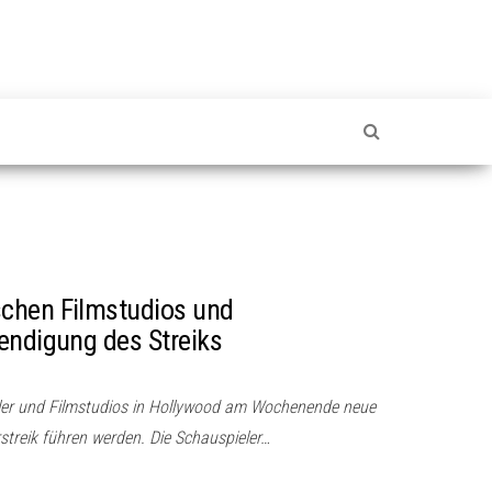
chen Filmstudios und
endigung des Streiks
eler und Filmstudios in Hollywood am Wochenende neue
treik führen werden. Die Schauspieler…