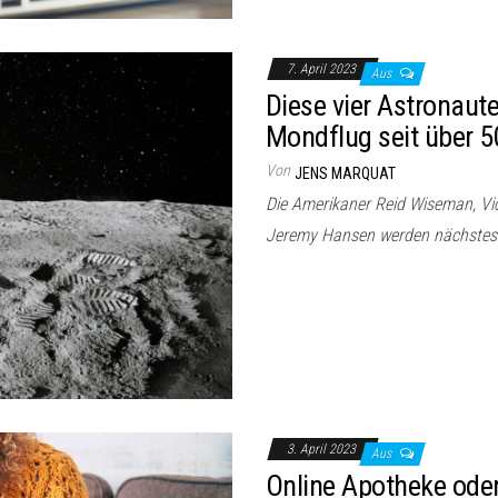
7. April 2023
Aus
Diese vier Astronau
Mondflug seit über 50
Von
JENS MARQUAT
Die Amerikaner Reid Wiseman, Vic
Jeremy Hansen werden nächstes
3. April 2023
Aus
Online Apotheke oder