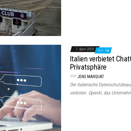
7. April 2023
Aus
Italien verbietet Ch
Privatsphäre
Von
JENS MARQUAT
Der italienische Datenschutzbeau
verboten. OpenAI, das Unternehm