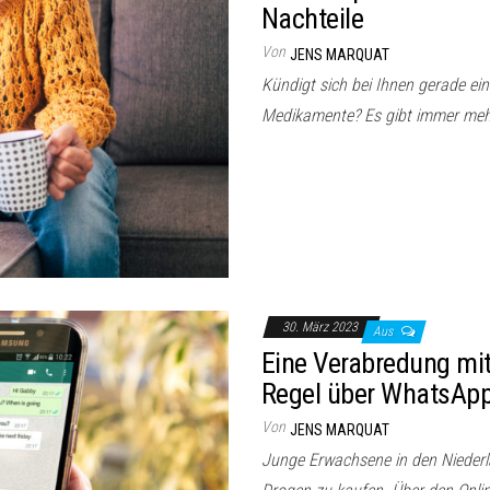
Nachteile
Von
JENS MARQUAT
Kündigt sich bei Ihnen gerade ein
Medikamente? Es gibt immer meh
30. März 2023
Aus
Eine Verabredung mit
Regel über WhatsApp
Von
JENS MARQUAT
Junge Erwachsene in den Nieder