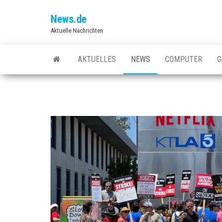
Skip
News.de
to
Aktuelle Nachrichten
the
content
AKTUELLES
NEWS
COMPUTER
G