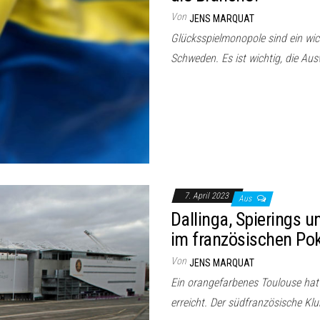
Von
JENS MARQUAT
Glücksspielmonopole sind ein wich
Schweden. Es ist wichtig, die A
7. April 2023
Aus
Dallinga, Spierings 
im französischen Pok
Von
JENS MARQUAT
Ein orangefarbenes Toulouse hat
erreicht. Der südfranzösische K