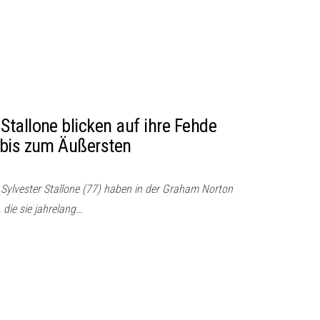
tallone blicken auf ihre Fehde
 bis zum Äußersten
Sylvester Stallone (77) haben in der Graham Norton
die sie jahrelang…